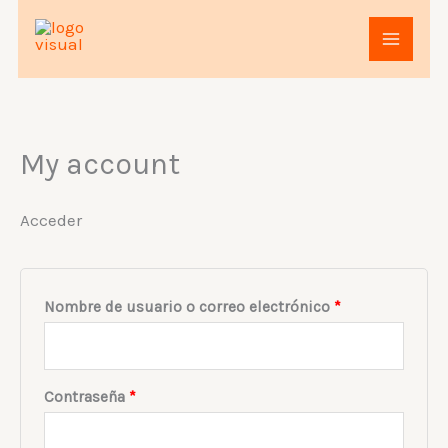
Ir
Obligatorio
Obligatorio
al
contenido
My account
Acceder
Nombre de usuario o correo electrónico
*
Contraseña
*