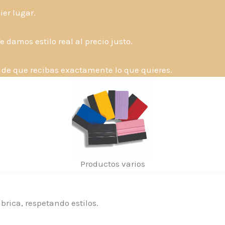
ier lugar.
damos estilo real al precio justo.
 de que recibas exactamente lo que quieres.
Productos varios
brica, respetando estilos.