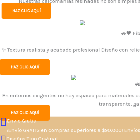
Nuestras calcomanías resinadas no son simples sti
HAZ CLIC AQUÍ
🚗🖤 Fi
✨ Textura realista y acabado profesional Diseño con reli
HAZ CLIC AQUÍ
🚜
En entornos exigentes no hay espacio para materiales co
transparente, g
HAZ CLIC AQUÍ
Envio Gratis
¡Envío GRATIS en compras superiores a $90.000! Envío
Diseños Tipo Original